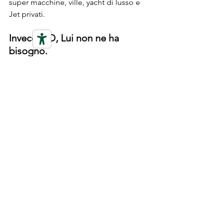
super macchine, ville, yacht di lusso e 
Jet privati.
Invece NO, Lui non ne ha 
bisogno.
"Questo è il Risultato di 
chi ha attraversato il 
Dolore imparando ad 
apprezzare le piccole 
cose. Questo è il Potere 
dell'Umiltà."