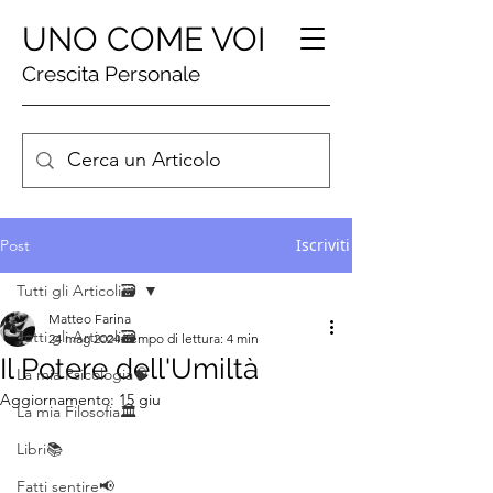
UNO COME VOI
Crescita Personale
Iscriviti
Post
Tutti gli Articoli🗃️
Matteo Farina
Tutti gli Articoli🗃️
24 mag 2024
Tempo di lettura: 4 min
Il Potere dell'Umiltà
La mia Psicologia🧠
Aggiornamento:
15 giu
La mia Filosofia🏛️
Libri📚
Fatti sentire📢