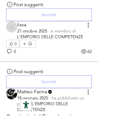
Post suggeriti
Iscriviti
lissa
lissa
27 ottobre 2025
·
è membro di
L'EMPORIO DELLE COMPETENZE
0
0
62
Post suggeriti
Iscriviti
Matteo Farina
18 gennaio 2025
·
ha pubblicato un
post in
L'EMPORIO DELLE
COMPETENZE
Comincio io! Ecco le mie
Competenze!
"Uno come Voi" non è un nome scelto 