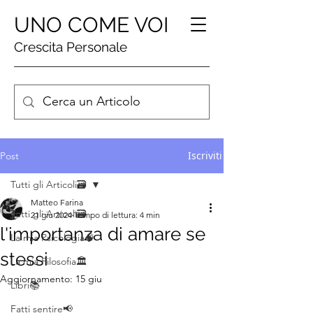
UNO COME VOI
Crescita Personale
Iscriviti
Post
Tutti gli Articoli🗃️
Matteo Farina
Tutti gli Articoli🗃️
21 giu 2024
Tempo di lettura: 4 min
l'importanza di amare se
La mia Psicologia🧠
stessi
La mia Filosofia🏛️
Aggiornamento:
15 giu
Libri📚
Fatti sentire📢