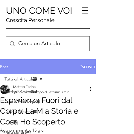
UNO COME VOI
Crescita Personale
Iscriviti
Post
Tutti gli Articoli🗃️
Matteo Farina
Tutti gli Articoli🗃️
18 nov 2025
Tempo di lettura: 8 min
Esperienza Fuori dal
La mia Psicologia🧠
Corpo: La Mia Storia e
La mia Filosofia🏛️
Cosa Ho Scoperto
Libri📚
Aggiornamento:
15 giu
Fatti sentire📢