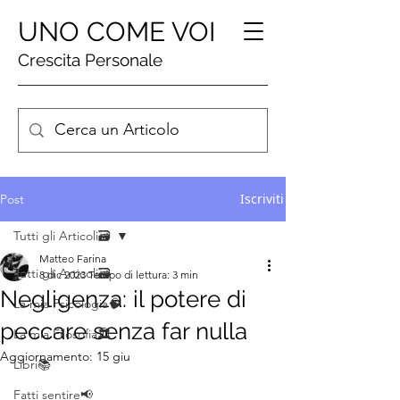
UNO COME VOI
Crescita Personale
Iscriviti
Post
Tutti gli Articoli🗃️
Matteo Farina
Tutti gli Articoli🗃️
8 dic 2023
Tempo di lettura: 3 min
Negligenza: il potere di
La mia Psicologia🧠
peccare senza far nulla
La mia Filosofia🏛️
Aggiornamento:
15 giu
Libri📚
Fatti sentire📢