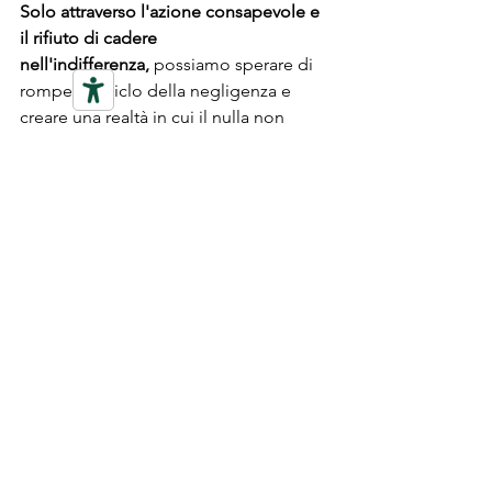
Solo attraverso l'azione consapevole e 
il rifiuto di cadere 
nell'indifferenza,
 possiamo sperare di 
rompere il ciclo della negligenza e 
creare una realtà in cui il nulla non 
abbia il potere di diventare tutto.
Mio consiglio personale:
 se noti 
qualcosa che non va o sul lavoro o 
nella relazione personale, mi 
segnalalo subito!
raccomando, 
Questo vale in tutti gli ambiti della vita: 
E' importante farlo prima 
che sia troppo tardi!