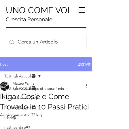
UNO COME VOI
Crescita Personale
Iscriviti
Post
Tutti gli Articoli🗃️
Matteo Farina
Tutti gli Articoli🗃️
5 set 2023
Tempo di lettura: 4 min
Ikigai: Cos'è e Come
La mia Psicologia🧠
Trovarlo in 10 Passi Pratici
La mia Filosofia🏛️
Aggiornamento:
22 lug
Libri📚
Fatti sentire📢