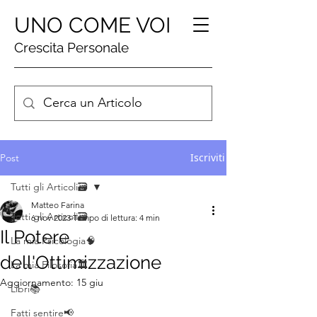
UNO COME VOI
Crescita Personale
Iscriviti
Post
Tutti gli Articoli🗃️
Matteo Farina
Tutti gli Articoli🗃️
6 nov 2023
Tempo di lettura: 4 min
Il Potere
La mia Psicologia🧠
dell'Ottimizzazione
La mia Filosofia🏛️
Aggiornamento:
15 giu
Libri📚
Fatti sentire📢