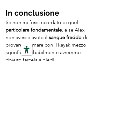
In conclusione
Se non mi fossi ricordato di quel 
particolare fondamentale
, e se Alex 
non avesse avuto il 
sangue freddo
 di 
provare a tornare con il kayak mezzo 
sgonfio, probabilmente avremmo 
dovuto farcela a piedi.
Quindi la lezione che abbiamo 
imparato è questa:
"Con la calma ed il sangue 
freddo, abbiamo potuto 
trovare una soluzione che al 
momento, in uno stato di 
panico, sarebbe potuta 
sembrare impensabile."