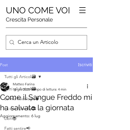
UNO COME VOI
Crescita Personale
Iscriviti
Post
Tutti gli Articoli🗃️
Matteo Farina
Tutti gli Articoli🗃️
16 giu 2025
Tempo di lettura: 4 min
Come il Sangue Freddo mi
La mia Psicologia🧠
ha salvato la giornata
La mia Filosofia🏛️
Aggiornamento:
6 lug
Libri📚
Fatti sentire📢