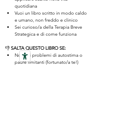
quotidiana
Vuoi un libro scritto in modo caldo 
e umano, non freddo e clinico
Sei curioso/a della Terapia Breve 
Strategica e di come funziona
👎 
SALTA QUESTO LIBRO SE:
Non hai problemi di autostima o 
paure limitanti (fortunato/a te!)
Preferisci teorie complesse e 
terminologia scientifica
Non ti interessano i racconti di 
esperienze terapeutiche altrui
Cerchi solo motivazione 
superficiale senza lavorare sulle 
cause profonde
Vuoi una lettura veloce senza 
dover riflettere su te stesso/a