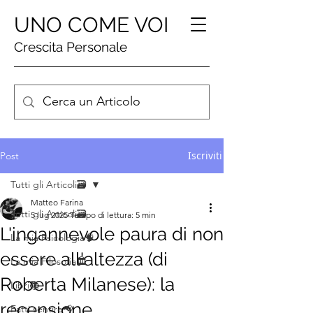
UNO COME VOI
Crescita Personale
Iscriviti
Post
Tutti gli Articoli🗃️
Matteo Farina
Tutti gli Articoli🗃️
5 lug 2025
Tempo di lettura: 5 min
L'ingannevole paura di non
La mia Psicologia🧠
essere all'altezza (di
La mia Filosofia🏛️
Roberta Milanese): la
Libri📚
recensione
Fatti sentire📢