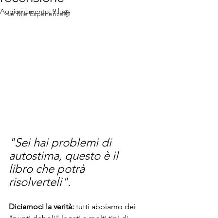
Aggiornamento:
9 lug
Le Mie Esperienze🤠
"Sei hai problemi di 
autostima, questo è il 
libro che potrà 
risolverteli".
Diciamoci la verità:
 tutti abbiamo dei 