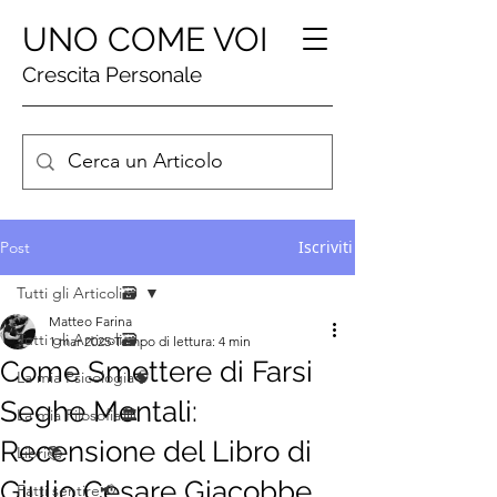
UNO COME VOI
Crescita Personale
Iscriviti
Post
Tutti gli Articoli🗃️
Matteo Farina
Tutti gli Articoli🗃️
1 mar 2025
Tempo di lettura: 4 min
Come Smettere di Farsi
La mia Psicologia🧠
Seghe Mentali:
La mia Filosofia🏛️
Recensione del Libro di
Libri📚
Giulio Cesare Giacobbe
Fatti sentire📢