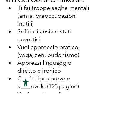
👍 
Ti fai troppe seghe mentali 
(ansia, preoccupazioni 
inutili)  
Soffri di ansia o stati 
nevrotici 
Vuoi approccio pratico 
(yoga, zen, buddhismo)  
Apprezzi linguaggio 
diretto e ironico  
Cerchi libro breve e 
scorrevole (128 pagine)  
Vuoi smettere di 
preoccuparti del giudizio 
altrui
👎 
SALTA QUESTO LIBRO SE:
Cerchi trattato 