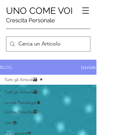
UNO COME VOI
Crescita Personale
Iscriviti
BLOG
Tutti gli Articoli🗃️
Tutti gli Articoli🗃️
La mia Psicologia🧠
La mia Filosofia🏛️
Libri📚
Fatti sentire📢