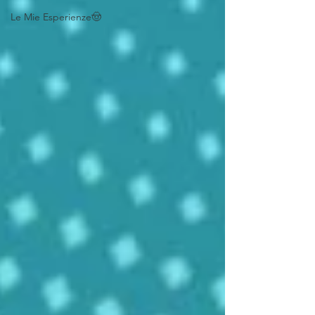
Le Mie Esperienze🤠