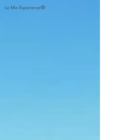
Le Mie Esperienze🤠