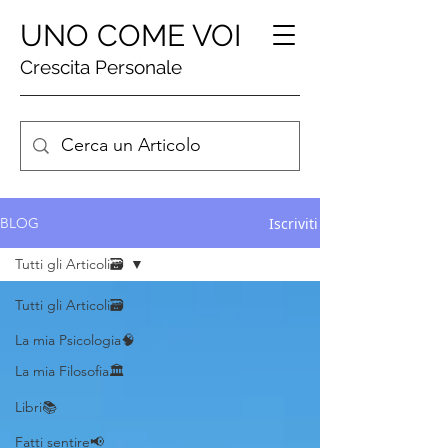
UNO COME VOI
Crescita Personale
Iscriviti
BLOG
Tutti gli Articoli🗃️
Tutti gli Articoli🗃️
La mia Psicologia🧠
La mia Filosofia🏛️
Libri📚
Fatti sentire📢