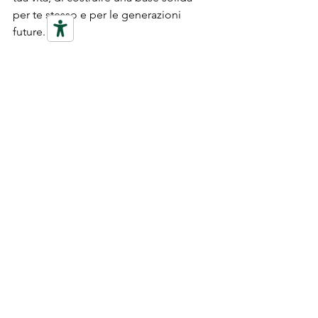
per te stesso e per le generazioni 
future.
Quindi la domanda finale è questa:
Sei pronto a cambiare la 
tua vita finanziaria 
compiendo quel "passo" 
in più?