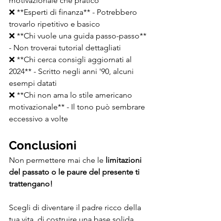
motivazionale che pratico
❌ **Esperti di finanza** - Potrebbero 
trovarlo ripetitivo e basico
❌ **Chi vuole una guida passo-passo** 
- Non troverai tutorial dettagliati
❌ **Chi cerca consigli aggiornati al 
2024** - Scritto negli anni '90, alcuni 
esempi datati
❌ **Chi non ama lo stile americano 
motivazionale** - Il tono può sembrare 
eccessivo a volte
Conclusioni
Non permettere mai che le
 limitazioni 
del passato o le paure del presente ti 
trattengano!
Scegli di diventare il padre ricco della 
tua vita, di costruire una base solida 