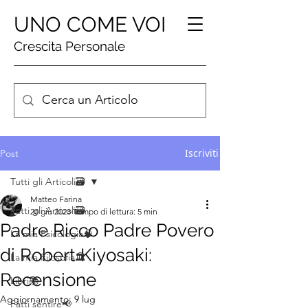
UNO COME VOI
Crescita Personale
Iscriviti
Post
Tutti gli Articoli🗃️
Matteo Farina
Tutti gli Articoli🗃️
20 giu 2023
Tempo di lettura: 5 min
Padre Ricco Padre Povero
La mia Psicologia🧠
di Robert Kiyosaki:
La mia Filosofia🏛️
Recensione
Libri📚
Aggiornamento:
9 lug
Fatti sentire📢