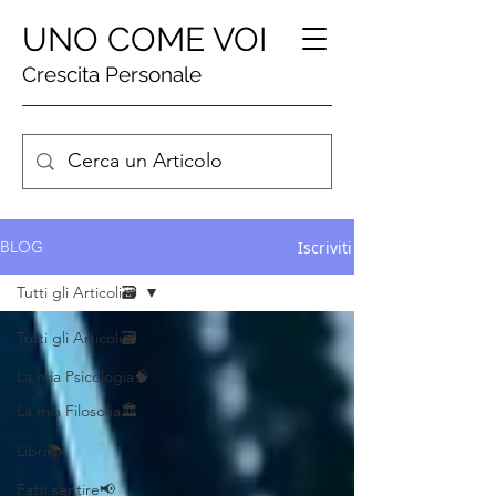
UNO COME VOI
Crescita Personale
Iscriviti
BLOG
Tutti gli Articoli🗃️
Tutti gli Articoli🗃️
La mia Psicologia🧠
La mia Filosofia🏛️
Libri📚
Fatti sentire📢