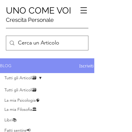
UNO COME VOI
Crescita Personale
Iscriviti
BLOG
Tutti gli Articoli🗃️
Tutti gli Articoli🗃️
La mia Psicologia🧠
La mia Filosofia🏛️
Libri📚
Fatti sentire📢