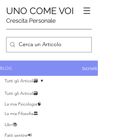
UNO COME VOI
Crescita Personale
Iscriviti
BLOG
Tutti gli Articoli🗃️
Tutti gli Articoli🗃️
La mia Psicologia🧠
La mia Filosofia🏛️
Libri📚
Fatti sentire📢