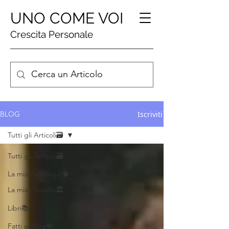
UNO COME VOI
Crescita Personale
Iscriviti
BLOG
Tutti gli Articoli🗃️
Tutti gli Articoli🗃️
La mia Psicologia🧠
La mia Filosofia🏛️
Libri📚
Fatti sentire📢