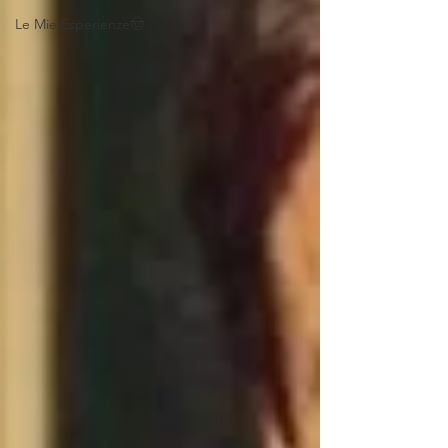
Le Mie Esperienze🤠