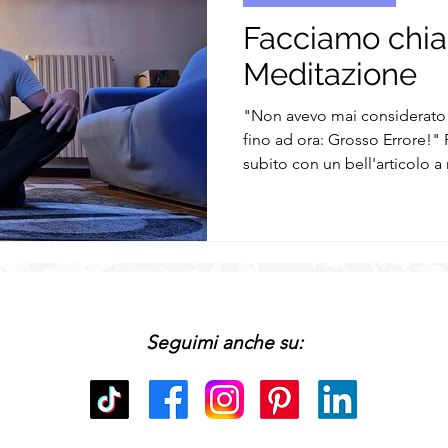
Facciamo chia
Meditazione
"Non avevo mai considerato 
fino ad ora: Grosso Errore!"
subito con un bell'articolo a
tutto: Cosa è la Meditazione
benefici mi sta donando da 
praticarla. Quindi, prepara u
comodo/a che si comincia s
Innanzitutto, cosa é davvero
meditazione è un viaggio vers
è una
Seguimi anche su: