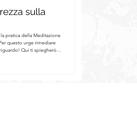
rezza sulla
la pratica della Meditazione
 Per questo urge rimediare
 riguardo! Qui ti spiegherò
. Come l'ho "scoperta". Che
quando ho iniziato a
n tappetino e mettiti
ubito. Meditiamo!
 la Meditazione? La
o il centro di te stesso. Non