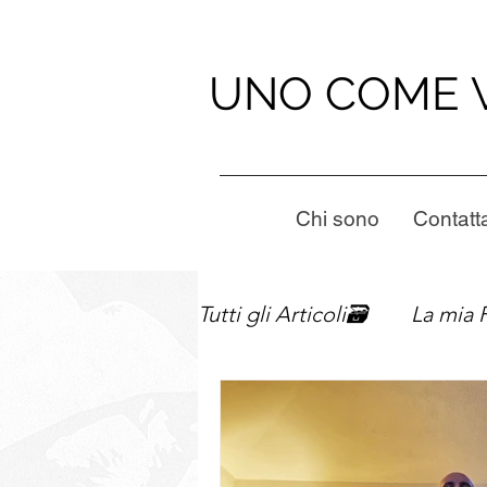
UNO COME 
Chi sono
Contatt
Tutti gli Articoli🗃️
La mia 
Fatti sentire📢
Le Mie