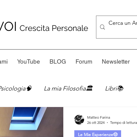
VOI
Crescita Personale
ami
YouTube
BLOG
Forum
Newsletter
Psicologia🧠
La mia Filosofia🏛️
Libri📚
 Esperienze🤠
Matteo Farina
26 ott 2024
Tempo di lettura
Le Mie Esperienze🤠