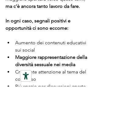
ma c'è ancora tanto lavoro da fare.
In ogni caso, segnali positivi e 
opportunità ci sono eccome:
Aumento dei contenuti educativi 
sui social 
Maggiore rappresentazione della 
diversità sessuale nei media
Crescente attenzione al tema del 
consenso
Più spazio per discussioni aperte 
sulla sessualità
Come sostengo sempre io su questo 
Blog:
"Le opportunità sono ovunque, 