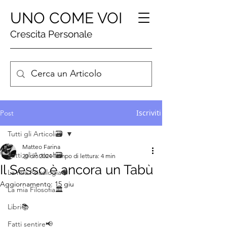
UNO COME VOI
Crescita Personale
Iscriviti
Post
Tutti gli Articoli🗃️
Matteo Farina
Tutti gli Articoli🗃️
20 dic 2024
Tempo di lettura: 4 min
Il Sesso è ancora un Tabù
La mia Psicologia🧠
Aggiornamento:
15 giu
La mia Filosofia🏛️
Libri📚
Fatti sentire📢